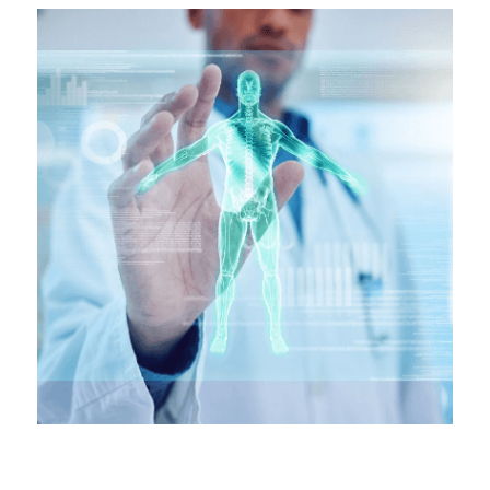
無創肝臟診斷 Fibroscan
健康資訊 Health Information
子宮輸卵管造影檢查 Hysterosalpingogram
自我乳房檢查 Be your Breast Friend
骨質密度檢查 DEXA Bone Density
X光檢查 X Ray