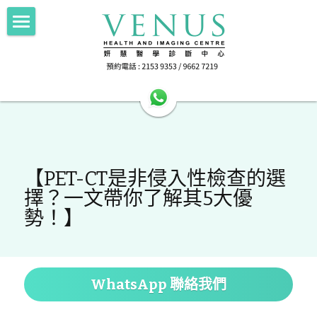
Home 主頁
About Us中心簡介
HA公立醫院轉介
Imaging 影像
HA公立醫院轉介
【PET-CT是非侵入性檢查的選
Scan for Hope 送暖計劃
FNA/Biopsy 抽取組織
電腦斷層掃描 256 Slice CT
擇？一文帶你了解其5大優
磁力共振掃描 1.5T MRI
勢！】
Doctor's Area 醫生專區
抽取乳房組織 Breast Intervention
正電子電腦掃描 PET-CT
Health Info 健康資訊
超聲波掃描 Ultrasound
Contact Us 聯絡我們
Female screening 女士健康篩查
WhatsApp 聯絡我們
乳房造影 Mammography
檢查前準備 Preparation
搜索