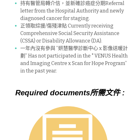
持有醫管局轉介信，並新確診癌症分期Referral 
letter from the Hospital Authority and newly 
diagnosed cancer for staging.
正領取綜援/傷殘津貼 Currently receiving 
Comprehensive Social Security Assistance 
(CSSA) or Disability Allowance (DA).
一年內沒有參與 ”妍慧醫學診斷中心 x 影像送暖計
劃” Has not participated in the " VENUS Health 
and Imaging Centre x Scan for Hope Program” 
in the past year.
Required documents所需文件 :