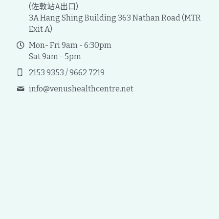
(佐敦站A出口)
3A Hang Shing Building 363 Nathan Road (MTR
Exit A)
Mon- Fri 9am - 6:30pm
Sat 9am - 5pm
2153 9353 / 9662 7219
info@
venushealthcentre.net