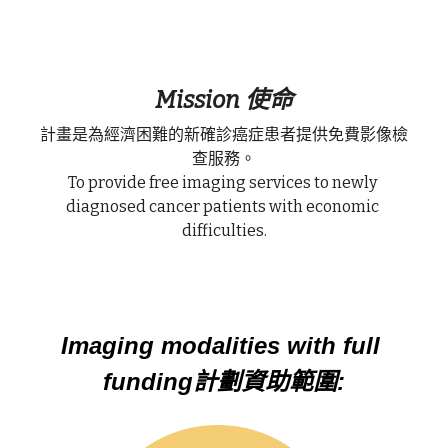
無創肝臟診斷 Fibroscan
健康資訊 Health Information
子宮輸卵管造影檢查 Hysterosalpingogram
自我乳房檢查 Be your Breast Friend
Mission 使命
骨質密度檢查 DEXA Bone Density
計畫是為經濟困難的新確診癌症患者提供免費影像檢
查服務。
X光檢查 X Ray
To provide free imaging services to newly 
diagnosed cancer patients with economic 
difficulties.
Imaging modalities with full 
funding計劃資助範圍: