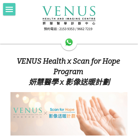
×
部落格分類
Home 主頁
所有博客分類
About Us中心簡介
HA公立醫院轉介
VENUS Health x Scan for Hope 
Imaging 影像
HA公立醫院轉介
Program 
Scan for Hope 送暖計劃
FNA/Biopsy 抽取組織
電腦斷層掃描 256 Slice CT
妍慧醫學 x 影像送暖計劃
磁力共振掃描 1.5T MRI
Doctor's Area 醫生專區
抽取乳房組織 Breast Intervention
正電子電腦掃描 PET-CT
Health Info 健康資訊
超聲波掃描 Ultrasound
Contact Us 聯絡我們
Female screening 女士健康篩查
乳房造影 Mammography
檢查前準備 Preparation
搜索