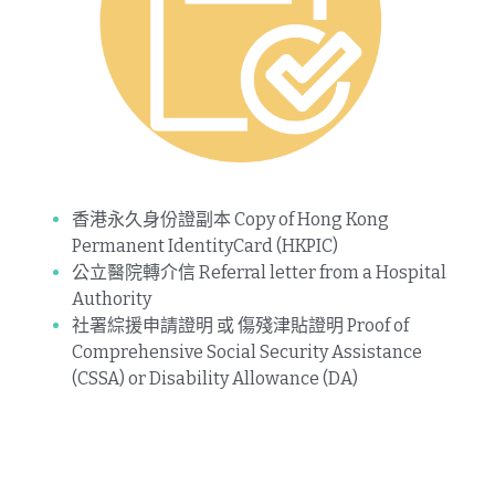
香港永久身份證副本 Copy of Hong Kong 
Permanent IdentityCard (HKPIC)
公立醫院轉介信 Referral letter from a Hospital 
Authority
社署綜援申請證明 或 傷殘津貼證明 Proof of 
Comprehensive Social Security Assistance 
(CSSA) or Disability Allowance (DA)