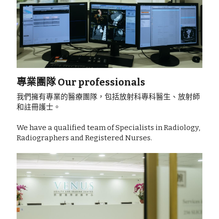
無創肝臟診斷 Fibroscan
健康資訊 Health Information
子宮輸卵管造影檢查 Hysterosalpingogram
自我乳房檢查 Be your Breast Friend
骨質密度檢查 DEXA Bone Density
專業團隊 Our professionals
X光檢查 X Ray
我們擁有專業的醫療團隊，包括放射科專科醫生、放射師
和註冊護士。
We have a qualified team of Specialists in Radiology, 
Radiographers and Registered Nurses. 