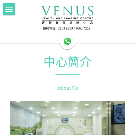
×
部落格分類
Home 主頁
所有博客分類
About Us中心簡介
HA公立醫院轉介
中心簡介
Imaging 影像
HA公立醫院轉介
Scan for Hope 送暖計劃
FNA/Biopsy 抽取組織
電腦斷層掃描 256 Slice CT
About Us
磁力共振掃描 1.5T MRI
Doctor's Area 醫生專區
抽取乳房組織 Breast Intervention
正電子電腦掃描 PET-CT
Health Info 健康資訊
超聲波掃描 Ultrasound
Contact Us 聯絡我們
Female screening 女士健康篩查
乳房造影 Mammography
檢查前準備 Preparation
搜索