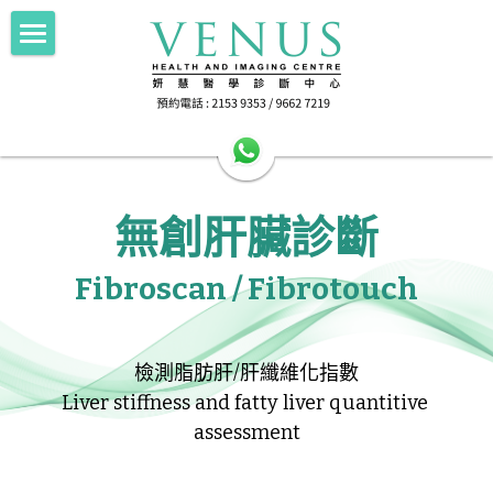
×
部落格分類
Home 主頁
所有博客分類
About Us中心簡介
HA公立醫院轉介
無創肝臟診斷
Imaging 影像
HA公立醫院轉介
Scan for Hope 送暖計劃
FNA/Biopsy 抽取組織
電腦斷層掃描 256 Slice CT
Fibroscan / Fibrotouch
磁力共振掃描 1.5T MRI
Doctor's Area 醫生專區
抽取乳房組織 Breast Intervention
檢測脂肪肝/肝纖維化指數
正電子電腦掃描 PET-CT
Health Info 健康資訊
Liver stiffness and fatty liver quantitive 
assessment
超聲波掃描 Ultrasound
Contact Us 聯絡我們
Female screening 女士健康篩查
乳房造影 Mammography
檢查前準備 Preparation
搜索