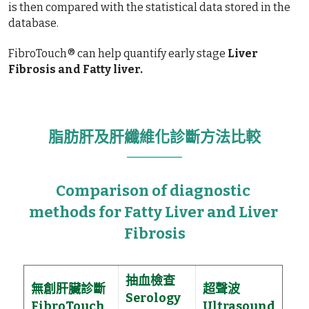
is then compared with the statistical data stored in the 
database.
FibroTouch® can help quantify early stage 
Liver 
Fibrosis and Fatty liver.
脂肪肝及肝纖維化診斷方法比較
Comparison of diagnostic 
methods for Fatty Liver and Liver 
Fibrosis
抽血檢查
無創肝臟診斷
超聲波
Serology
FibroTouch
Ultrasound