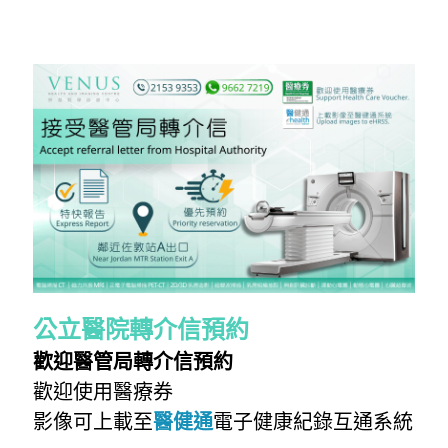
無創肝臟診斷 Fibroscan
健康資訊 Health Information
子宮輸卵管造影檢查 Hysterosalpingogram
自我乳房檢查 Be your Breast Friend
骨質密度檢查 DEXA Bone Density
X光檢查 X Ray
公立醫院轉介信預約
歡迎醫管局轉介信預約
歡迎使用醫療券
影像可上載至
醫健通
電子健康紀錄互通系統