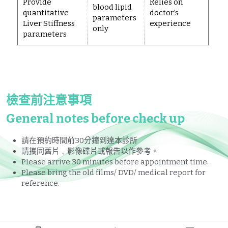
Provide
Relies on
blood lipid
quantitative
doctor’s
parameters
Liver Stiffness
experience
only
parameters
檢查前注意事項
General notes before check up
請在預約時間前30分鐘到達本診所
請攜同舊片﹑影像碟片或報告以作參考。
Please arrive 30 minutes before appointment time.
Please bring the old films/ DVD/ medical report for 
reference.