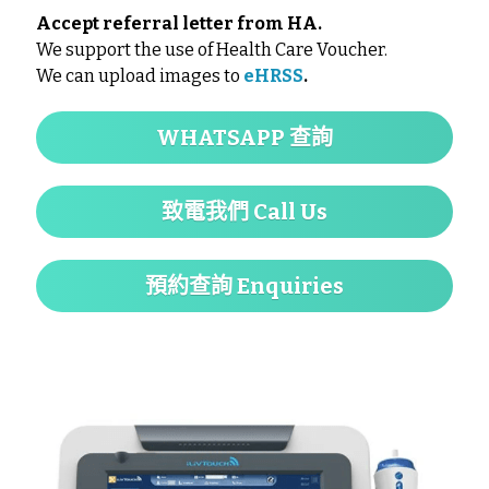
Accept referral letter from HA.
We support the use of Health Care Voucher.
We can upload images to
eHRSS
.
WHATSAPP 查詢
致電我們 Call Us
預約查詢 Enquiries