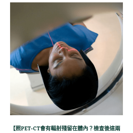
無創肝臟診斷 Fibroscan
健康資訊 Health Information
子宮輸卵管造影檢查 Hysterosalpingogram
自我乳房檢查 Be your Breast Friend
骨質密度檢查 DEXA Bone Density
X光檢查 X Ray
【照PET-CT會有輻射殘留在體內？檢查後這兩