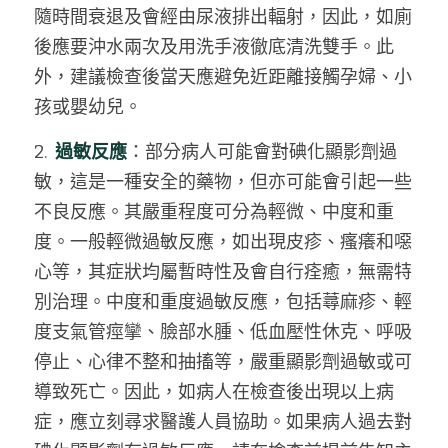
隨時間衰退及會經由尿液排出輻射，因此，如廁
後應要沖水兩次及用洗手液徹底清洗雙手。此
外，建議檢查後當天應避免近距離接觸孕婦、小
孩或嬰幼兒。
2.  
過敏反應
：部分病人可能會對碘化顯影劑過
敏，這是一種安全的藥物，但亦可能會引起一些
不良反應。其嚴重程度可分為輕微、中度和重
度。一般輕微過敏反應，如出現皮疹、瘙癢和噁
心等，其症狀均屬暫時性及會自行痊癒，無需特
別治理。中度和重度過敏反應，包括蕁麻疹、輕
度支氣管痙攣、臉部水腫、低血壓性休克、呼吸
停止、心律不整和抽搐等，嚴重顯影劑過敏或可
導致死亡。因此，如病人在檢查後出現以上病
症，應立刻尋求醫護人員協助。如果病人過去對