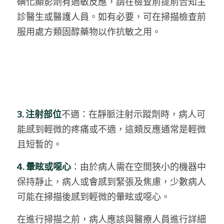
碘化顯影劑有過敏反應，請在檢查前提前告知主
診醫生或醫護人員。如有必要，可在掃描檢查前
服用處方類固醇藥物以作抗敏之用。
3. 注射部位
不適：在靜脈注射示蹤劑時，病人可
能感到輕微的疼痛或不適，這類反應通常是輕微
且短暫的。
4. 暈眩或噁心
：由於病人需在空間狹小的機器中
保持靜止，病人或會感到緊張及焦慮，少數病人
可能在掃描後感到輕微的暈眩或噁心。
在進行掃描之前，病人應該與醫療人員進行詳細