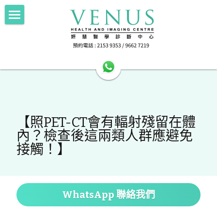
Home 主頁
About Us中心簡介
HA公立醫院轉介
Imaging 影像
HA公立醫院轉介
【照PET-CT會有輻射殘留在體
Scan for Hope 送暖計劃
FNA/Biopsy 抽取組織
電腦斷層掃描 256 Slice CT
內？檢查後這兩類人群應避免
磁力共振掃描 1.5T MRI
接觸！】
Doctor's Area 醫生專區
抽取乳房組織 Breast Intervention
正電子電腦掃描 PET-CT
Health Info 健康資訊
超聲波掃描 Ultrasound
Contact Us 聯絡我們
Female screening 女士健康篩查
WhatsApp 聯絡我們
乳房造影 Mammography
檢查前準備 Preparation
搜索