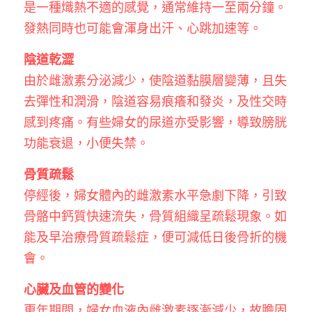
是一種熾熱不適的感覺，通常維持一至兩分鐘。
發熱同時也可能會渾身出汗、心跳加速等。
陰道乾澀
由於雌激素分泌減少，使陰道黏膜層變薄，且失
去彈性和潤滑，陰道容易痕癢和發炎，及性交時
感到疼痛。有些婦女的尿道亦受影響，導致膀胱
功能衰退，小便失禁。
骨質疏鬆
停經後，婦女體內的雌激素水平急劇下降，引致
骨骼中鈣質快速流失，骨質組織呈疏鬆現象。如
能及早治療骨質疏鬆症，便可減低日後骨折的機
會。
心臟及血管的變化
更年期間，婦女血液內雌激素逐漸減少，故膽固