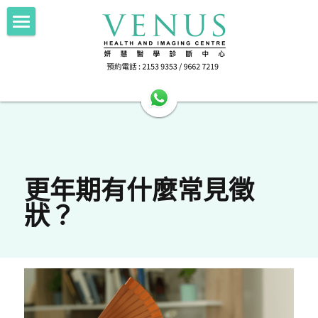
Home 主頁
About Us中心簡介
HA公立醫院轉介
Imaging 影像
HA公立醫院轉介
Scan for Hope 送暖計劃
FNA/Biopsy 抽取組織
電腦斷層掃描 256 Slice CT
更年期有什麼常見徵
狀？
磁力共振掃描 1.5T MRI
Doctor's Area 醫生專區
抽取乳房組織 Breast Intervention
正電子電腦掃描 PET-CT
Health Info 健康資訊
超聲波掃描 Ultrasound
Contact Us 聯絡我們
Female screening 女士健康篩查
乳房造影 Mammography
檢查前準備 Preparation
搜索