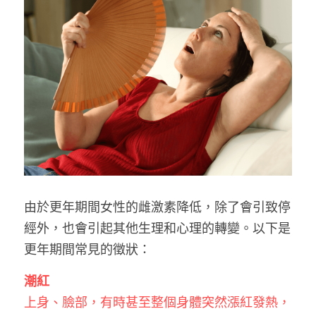
無創肝臟診斷 Fibroscan
健康資訊 Health Information
子宮輸卵管造影檢查 Hysterosalpingogram
自我乳房檢查 Be your Breast Friend
骨質密度檢查 DEXA Bone Density
X光檢查 X Ray
由於更年期間女性的雌激素降低，除了會引致停
經外，也會引起其他生理和心理的轉變。以下是
更年期間常見的徵狀：
潮紅
上身、臉部，有時甚至整個身體突然漲紅發熱，