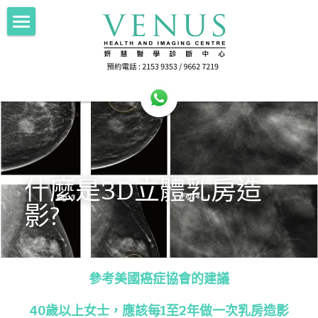
Home 主頁
About Us中心簡介
HA公立醫院轉介
Imaging 影像
HA公立醫院轉介
Scan for Hope 送暖計劃
FNA/Biopsy 抽取組織
電腦斷層掃描 256 Slice CT
什麼是3D立體乳房造
影?
磁力共振掃描 1.5T MRI
Doctor's Area 醫生專區
抽取乳房組織 Breast Intervention
正電子電腦掃描 PET-CT
Health Info 健康資訊
參考美國癌症協會的建議
超聲波掃描 Ultrasound
Contact Us 聯絡我們
Female screening 女士健康篩查
40歲以上女士，應該每1至2年做一次乳房造影
乳房造影 Mammography
檢查前準備 Preparation
搜索