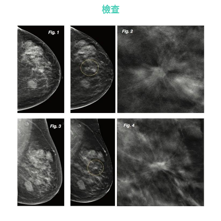
檢查
無創肝臟診斷 Fibroscan
健康資訊 Health Information
子宮輸卵管造影檢查 Hysterosalpingogram
自我乳房檢查 Be your Breast Friend
骨質密度檢查 DEXA Bone Density
X光檢查 X Ray