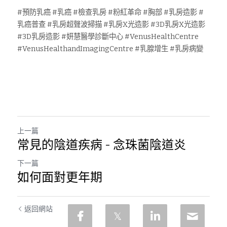
#預防乳癌 #乳癌 #檢查乳房 #粉紅革命 #胸部 #乳房造影 #
乳癌普查 #乳房超聲波掃描 #乳房X光造影 #3D乳房X光造影 
#3D乳房造影 #妍慧醫學診斷中心 #VenusHealthCentre 
#VenusHealthandImagingCentre #乳腺增生 #乳房病變
上一篇
常見的陰道疾病 - 念珠菌陰道炎
下一篇
如何面對更年期
返回網站