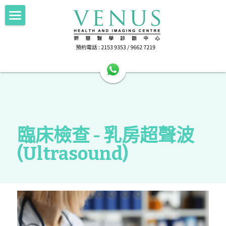
Home 主頁
About Us中心簡介
HA公立醫院轉介
Imaging 影像
HA公立醫院轉介
Scan for Hope 送暖計劃
FNA/Biopsy 抽取組織
電腦斷層掃描 256 Slice CT
臨床檢查 - 乳房超聲波 
(Ultrasound)
磁力共振掃描 1.5T MRI
Doctor's Area 醫生專區
抽取乳房組織 Breast Intervention
正電子電腦掃描 PET-CT
Health Info 健康資訊
超聲波掃描 Ultrasound
Contact Us 聯絡我們
Female screening 女士健康篩查
乳房造影 Mammography
檢查前準備 Preparation
搜索