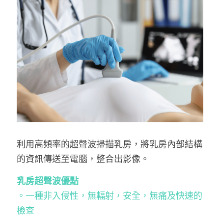
無創肝臟診斷 Fibroscan
健康資訊 Health Information
子宮輸卵管造影檢查 Hysterosalpingogram
自我乳房檢查 Be your Breast Friend
骨質密度檢查 DEXA Bone Density
X光檢查 X Ray
利用高頻率的超聲波掃描乳房，將乳房內部結構
的資訊傳送至電腦，整合出影像。
乳房超聲波優點
。一種非入侵性，無輻射，安全，無痛及快速的
檢查