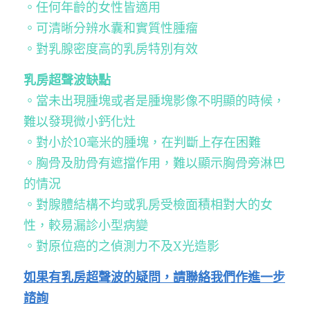
。任何年齡的女性皆適用
。可清晰分辨水囊和實質性腫瘤
。對乳腺密度高的乳房特別有效
乳房超聲波缺點
。當未出現腫塊或​​者是腫塊影像不明顯的時候，
難以發現微小鈣化灶
。對小於10毫米的腫塊，在判斷上存在困難
。胸骨及肋骨有遮擋作用，難以顯示胸骨旁淋巴
的情況
。對腺體結構不均或乳房受檢面積相對大的女
性，較易漏診小型病變
。對原位癌的之偵測力不及X光造影
如果有乳房超聲波的疑問，請聯絡我們作進一步
諮詢